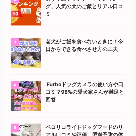
グ、人気の犬のご飯とリアル口コ
ミ
老犬がご飯を食べないときに！今
3
日からできる食べさせ方の工夫
Furboドッグカメラの使い方や口
4
コミ？98%の愛犬家さんが満足と
回答
ペロリコライトドッグフードのリ
5
アル口コミや評価。肥満予防の体