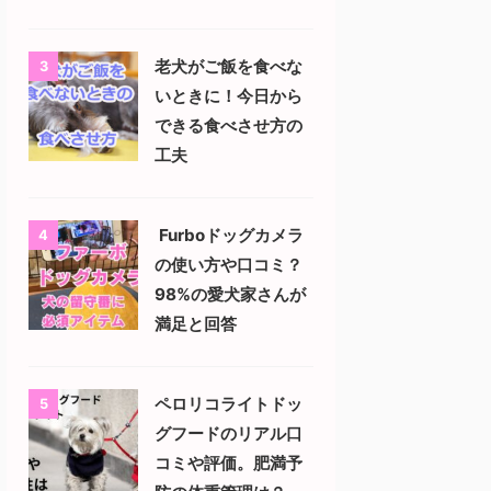
老犬がご飯を食べな
3
いときに！今日から
できる食べさせ方の
工夫
Furboドッグカメラ
4
の使い方や口コミ？
98%の愛犬家さんが
満足と回答
ペロリコライトドッ
5
グフードのリアル口
コミや評価。肥満予