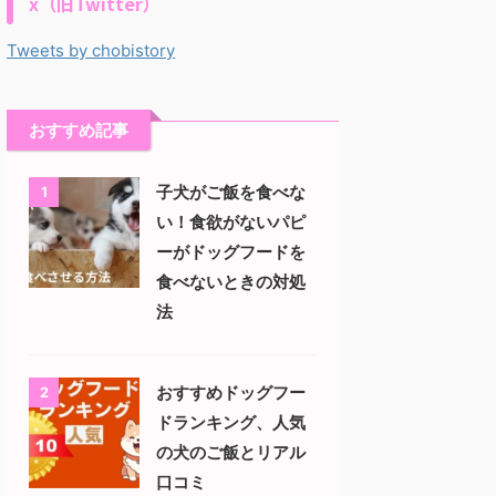
x（旧Twitter）
Tweets by chobistory
おすすめ記事
子犬がご飯を食べな
1
い！食欲がないパピ
ーがドッグフードを
食べないときの対処
法
おすすめドッグフー
2
ドランキング、人気
の犬のご飯とリアル
口コミ