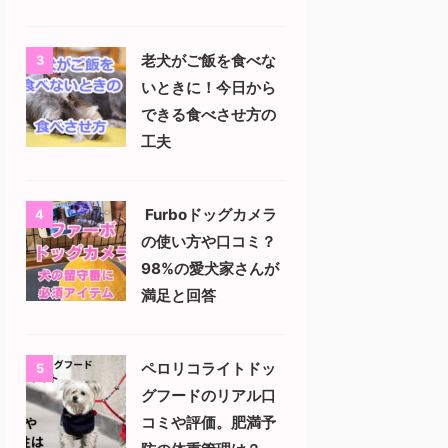
老犬がご飯を食べな
3
いときに！今日から
できる食べさせ方の
工夫
Furboドッグカメラ
4
の使い方や口コミ？
98%の愛犬家さんが
満足と回答
ペロリコライトドッ
5
グフードのリアル口
コミや評価。肥満予