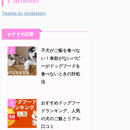
x（旧Twitter）
Tweets by chobistory
おすすめ記事
子犬がご飯を食べな
1
い！食欲がないパピ
ーがドッグフードを
食べないときの対処
法
おすすめドッグフー
2
ドランキング、人気
の犬のご飯とリアル
口コミ