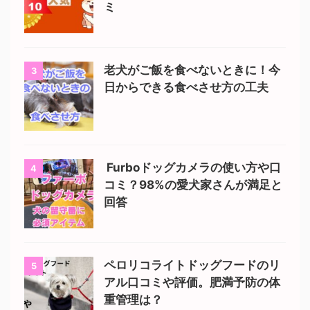
ミ
老犬がご飯を食べないときに！今
3
日からできる食べさせ方の工夫
Furboドッグカメラの使い方や口
4
コミ？98%の愛犬家さんが満足と
回答
ペロリコライトドッグフードのリ
5
アル口コミや評価。肥満予防の体
重管理は？