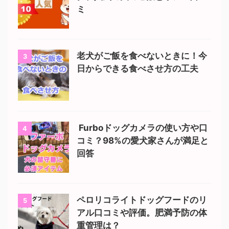
ミ
老犬がご飯を食べないときに！今
3
日からできる食べさせ方の工夫
Furboドッグカメラの使い方や口
4
コミ？98%の愛犬家さんが満足と
回答
ペロリコライトドッグフードのリ
5
アル口コミや評価。肥満予防の体
重管理は？