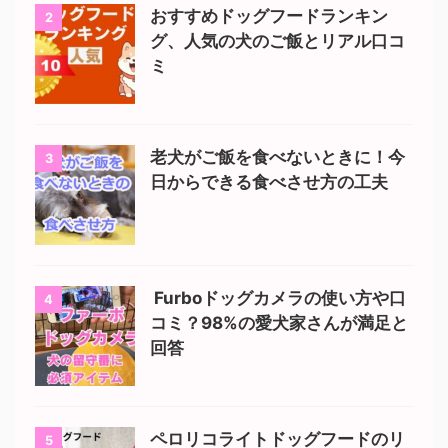
おすすめドッグフードランキン
2
グ、人気の犬のご飯とリアル口コ
ミ
老犬がご飯を食べないときに！今
3
日からできる食べさせ方の工夫
Furboドッグカメラの使い方や口
4
コミ？98%の愛犬家さんが満足と
回答
ペロリコライトドッグフードのリ
5