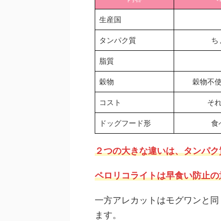
生産国
タンパク質
ち
脂質
穀物
穀物不
コスト
そ
ドッグフード形
食
２つの大きな違いは、タンパク
ペロリコライトは早食い防止の
一方アレカットはモグワンと同
ます。