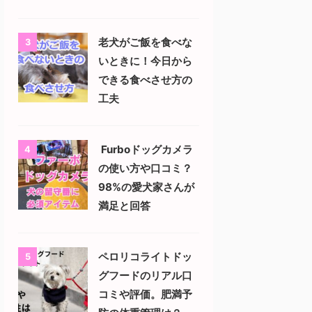
老犬がご飯を食べな
3
いときに！今日から
できる食べさせ方の
工夫
Furboドッグカメラ
4
の使い方や口コミ？
98%の愛犬家さんが
満足と回答
ペロリコライトドッ
5
グフードのリアル口
コミや評価。肥満予