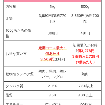
内容量
1kg
800g
3,980円(送料770
3,850円(送料700
金額
円)
円)
100gあたろの価
398円
481円
格
初回購入がお得
定期コース
最大１
1
個3,278円
お得な買い方
個あたり
３個購入2,728円
3,569円
送料別
（1個あたり）
鶏肉、馬肉、鶏レ
動物性タンパク質
鶏肉
バー。マグロ
タンパク質
21.5%
17.8%以上
脂質
9.5%
9.8%以上
エネルギー
約352kcal
355kcal