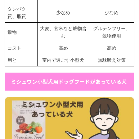
タンパク
少なめ
少なめ
質、脂質
大麦、玄米など穀物含
グルテンフリー、
穀物
む
穀物使用
コスト
高め
高め
用と
室内で過ごす小型犬
無駄吠え対策
ミシュワン小型犬用ドッグフードがあっている犬