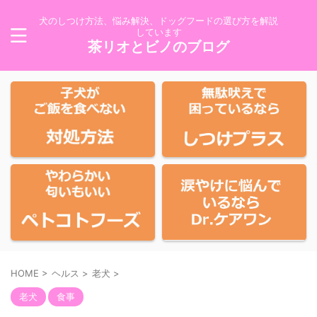
犬のしつけ方法、悩み解決、ドッグフードの選び方を解説
しています
茶リオとビノのブログ
HOME
>
ヘルス
>
老犬
>
老犬
食事