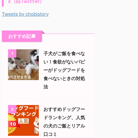
x（旧Twitter）
Tweets by chobistory
おすすめ記事
子犬がご飯を食べな
1
い！食欲がないパピ
ーがドッグフードを
食べないときの対処
法
おすすめドッグフー
2
ドランキング、人気
の犬のご飯とリアル
口コミ