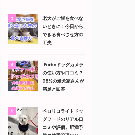
老犬がご飯を食べな
3
いときに！今日から
できる食べさせ方の
工夫
Furboドッグカメラ
4
の使い方や口コミ？
98%の愛犬家さんが
満足と回答
ペロリコライトドッ
5
グフードのリアル口
コミや評価。肥満予