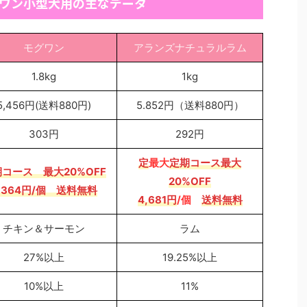
ワン小型犬用の主なデータ
モグワン
アランズナチュラルラム
1.8kg
1kg
5,456円(送料880円)
5.852円（送料880円）
303円
292円
定
最大
定期コース最大
期コース
最大20%OFF
20%OFF
,364円
/個 送料無料
4,681円
/個
送料無料
チキン＆サーモン
ラム
27%以上
19.25%以上
10%以上
11%