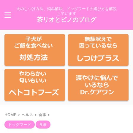
犬のしつけ方法、悩み解決、ドッグフードの選び方を解説
しています
茶リオとビノのブログ
HOME
>
ヘルス
>
食事
>
ドッグフード
食事