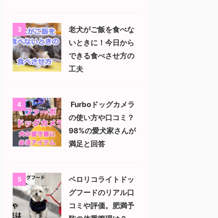
老犬がご飯を食べな
3
いときに！今日から
できる食べさせ方の
工夫
Furboドッグカメラ
4
の使い方や口コミ？
98%の愛犬家さんが
満足と回答
ペロリコライトドッ
5
グフードのリアル口
コミや評価。肥満予