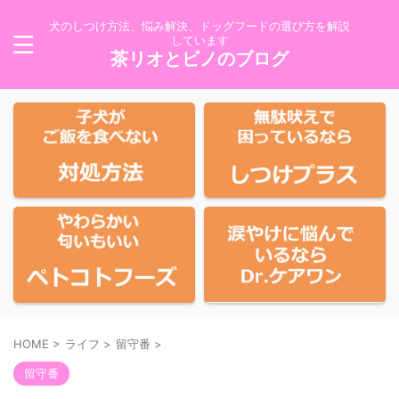
犬のしつけ方法、悩み解決、ドッグフードの選び方を解説
しています
茶リオとビノのブログ
HOME
>
ライフ
>
留守番
>
留守番