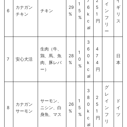
7
2
イ
1
イ
カナガン
29
6
5
ギ
6
チキン
5
ン
チキン
%
k
1
リ
%
フ
c
円
ス
リ
al
ー
3
生肉（牛、
6
4
1
鶏、馬、魚
28
0
7
日
7
安心犬活
0
肉、豚レバ
%
k
4
本
%
ー）
c
円
al
グ
3
レ
8
2
サーモン、
1
イ
ド
カナガン
26
0
5
8
ニシン、白
5
ン
イ
サーモン
%
k
1
身魚、マス
%
フ
ツ
c
円
リ
al