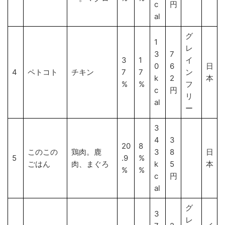
c
円
al
グ
1
レ
3
7
3
1
イ
0
6
日
4
ペトコト
チキン
7
7
ン
k
2
本
%
%
フ
c
円
リ
al
ー
3
4
3
20
8
このこの
鶏肉。鹿
3
8
日
5
.9
%
ごはん
肉、まぐろ
k
5
本
%
%
c
円
al
グ
3
レ