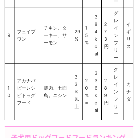
ー
グ
3
レ
8
2
イ
チキン、タ
1
イ
フェイブ
29
4
7
ギ
9
ーキー、サ
5
ン
ワン
%
k
3
リ
ーモン
%
フ
c
円
ス
リ
al
ー
グ
3
3
レ
アカナパ
2
3
2
3
イ
カ
1
ピーレシ
鶏肉、七面
0
6
8
%
ン
ナ
0
ピドッグ
鳥。ニシン
%
k
9
以
フ
ダ
フード
≈
c
円
上
リ
al
ー
子犬用ドッグフードフードランキング