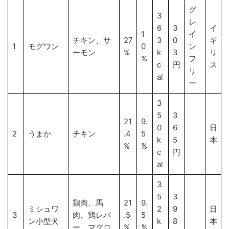
グ
3
レ
6
3
イ
1
イ
チキン、サ
27
3
0
ギ
1
モグワン
0
ン
ーモン
%
k
3
リ
%
フ
c
円
ス
リ
al
ー
3
5
3
21
9.
0
6
日
2
うまか
チキン
.4
5
k
5
本
%
%
c
円
al
3
5
3
鶏肉、馬
21
9.
ミシュワ
2
9
日
3
肉、鶏レバ
.5
5
ン小型犬
k
8
本
ー。マグロ
%
%