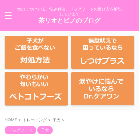
犬のしつけ方法、悩み解決、ドッグフードの選び方を解説
しています
茶リオとビノのブログ
HOME
>
トレーニング
>
子犬
>
ドッグフード
子犬