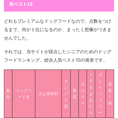
気ベスト10
どれもプレミアムなドッグフードなので。点数をつけ
るまで、何が１位になるのか、まったく想像がつきま
せんでした。
それでは、当サイトが採点したシニアのためのドッグ
フードランキング、総合人気ベスト10の発表です。
1
グ
タ
0
レ
カ
原
ン
0
イ
順
ドッグフ
脂
ロ
産
主な原材料
パ
g
ン
位
ード名
質
リ
l
ク
あ
フ
ー
国
質
た
リ
り
ー