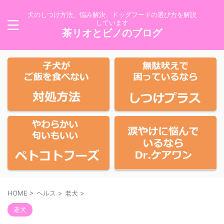
犬のしつけ方法、悩み解決、ドッグフードの選び方を解説
しています
茶リオとビノのブログ
HOME
>
ヘルス
>
老犬
>
老犬