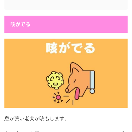
咳がでる
息が荒い老犬が咳もします。