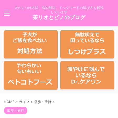
犬のしつけ方法、悩み解決、ドッグフードの選び方を解説
しています
茶リオとビノのブログ
HOME
>
ライフ
>
散歩・旅行
>
散歩・旅行