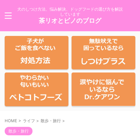
犬のしつけ方法、悩み解決、ドッグフードの選び方を解説
しています
茶リオとビノのブログ
HOME
>
ライフ
>
散歩・旅行
>
散歩・旅行