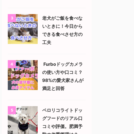
老犬がご飯を食べな
3
いときに！今日から
できる食べさせ方の
工夫
Furboドッグカメラ
4
の使い方や口コミ？
98%の愛犬家さんが
満足と回答
ペロリコライトドッ
5
グフードのリアル口
コミや評価。肥満予