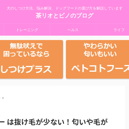
犬のしつけ方法、悩み解決、ドッグフードの選び方を解説しています
茶リオとビノのブログ
トレーニング
ヘルス
ライフ
ー
>
ー は抜け毛が少ない！匂いや毛が