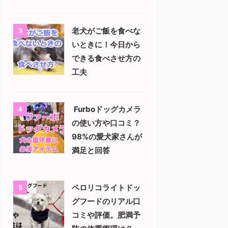
老犬がご飯を食べな
3
いときに！今日から
できる食べさせ方の
工夫
Furboドッグカメラ
4
の使い方や口コミ？
98%の愛犬家さんが
満足と回答
ペロリコライトドッ
5
グフードのリアル口
コミや評価。肥満予