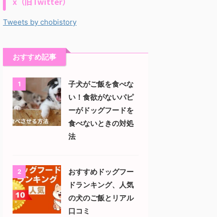
x（旧Twitter）
Tweets by chobistory
おすすめ記事
子犬がご飯を食べな
1
い！食欲がないパピ
ーがドッグフードを
食べないときの対処
法
おすすめドッグフー
2
ドランキング、人気
の犬のご飯とリアル
口コミ