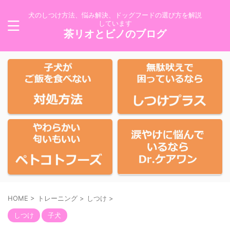
犬のしつけ方法、悩み解決、ドッグフードの選び方を解説
しています
茶リオとビノのブログ
HOME
>
トレーニング
>
しつけ
>
しつけ
子犬