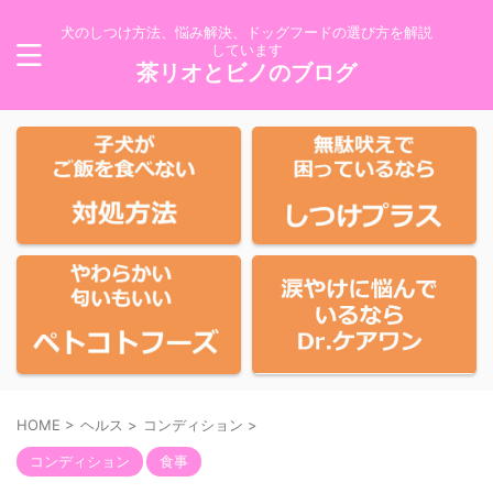
犬のしつけ方法、悩み解決、ドッグフードの選び方を解説
しています
茶リオとビノのブログ
HOME
>
ヘルス
>
コンディション
>
コンディション
食事