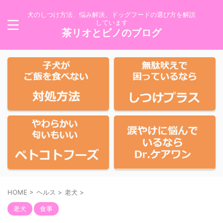
犬のしつけ方法、悩み解決、ドッグフードの選び方を解説
しています
茶リオとビノのブログ
HOME
>
ヘルス
>
老犬
>
老犬
食事